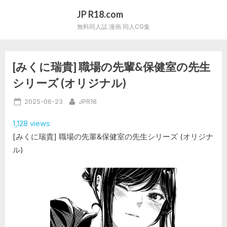
Skip
JP R18.com
to
無料同人誌 漫画 同人CG集
content
[みくに瑞貴] 職場の先輩&保健室の先生
シリーズ (オリジナル)
Posted
By
2025-06-23
JPR18
on
1,128 views
[みくに瑞貴] 職場の先輩&保健室の先生シリーズ (オリジナ
ル)