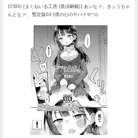
地
(C105) [まくねいる工房 (黒須嗣載)] あンなァ、きょうちゃ
味
JC
んとなァ、 暫定版03 (僕の心のヤバイやつ)
で
は？
(オ
リ
ジ
ナ
ル)”