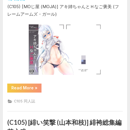
ー
(C105) [MOじ屋 (MOJA)] アキ姉ちゃんとＨなご褒美 (フ
ア
ー
レームアームズ・ガール)
カ
イ
ブ)”
“(C105)
Read More
»
[MO
じ
屋
C105 同人誌
(MOJA)]
ア
キ
姉
ち
(C105) [緋い笑撃 (山本和枝)] 緋袴総集編
ゃ
ん