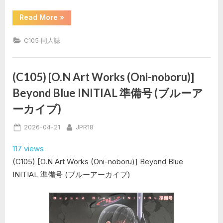
“(C105)
Read More
»
[ま
く
ね
C105 同人誌
い
る
工
房
(黒
(C105) [O.N Art Works (Oni-noboru)]
須
嗣
Beyond Blue INITIAL 準備号 (ブルーア
載)]
あ
ーカイブ)
ン
な
ァ、
Posted
By
2026-04-21
JPR18
き
ょ
on
う
117 views
ち
ゃ
(C105) [O.N Art Works (Oni-noboru)] Beyond Blue
ん
と
INITIAL 準備号 (ブルーアーカイブ)
な
ァ、
暫
定
版
03
(僕