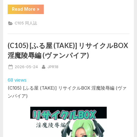
“(C105)
Read More
»
[お
や
す
C105 同人誌
み
チ
ェ
リ
ー
(C105) [ふる屋 (TAKE)] リサイクルBOX
(さ
く
淫魔陵辱編 (ヴァンパイア)
ま
斜)]
愛
Posted
By
2026-05-24
JPR18
と
欲
on
望
68 views
の
日々
(C105) [ふる屋 (TAKE)] リサイクルBOX 淫魔陵辱編 (ヴァ
(ヴ
ァ
ンパイア)
ン
パ
イ
ア)”