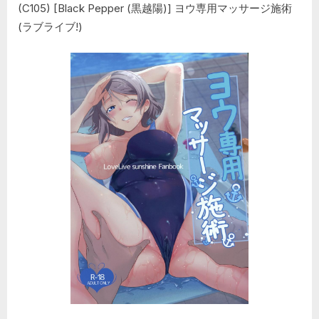
(み
(C105) [Black Pepper (黒越陽)] ヨウ専用マッサージ施術
つ
ど
(ラブライブ!)
も
え)”