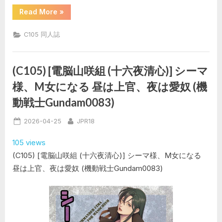
“(C105)
Read More
»
[Black
Pepper
(黒
C105 同人誌
越
陽)]
ヨ
ウ
専
(C105) [電脳山咲組 (十六夜清心)] シーマ
用
マ
様、M女になる 昼は上官、夜は愛奴 (機
ッ
サ
動戦士Gundam0083)
ー
ジ
施
Posted
By
2026-04-25
JPR18
術
(ラ
on
ブ
105 views
ラ
イ
(C105) [電脳山咲組 (十六夜清心)] シーマ様、M女になる
ブ!)”
昼は上官、夜は愛奴 (機動戦士Gundam0083)