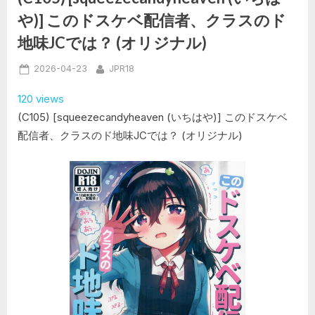
清
心)]
や)] このドスケベ配信者、クラスのド
シ
ー
地味JCでは？ (オリジナル)
マ
様、
M
Posted
By
2026-04-23
JPR18
女
に
on
な
120 views
る
昼
(C105) [squeezecandyheaven (いちはや)] このドスケベ
は
上
配信者、クラスのド地味JCでは？ (オリジナル)
官、
夜
は
愛
奴
(機
動
戦
士
Gundam0083)”