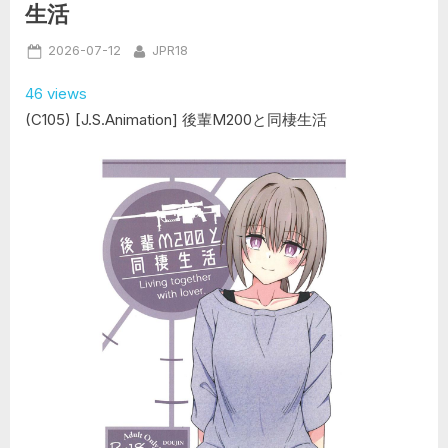
で
生活
ホ
タ
ル
Posted
By
2026-07-12
JPR18
と
×××!
on
(崩
46 views
壊：
ス
(C105) [J.S.Animation] 後輩M200と同棲生活
タ
ー
レ
イ
ル)”