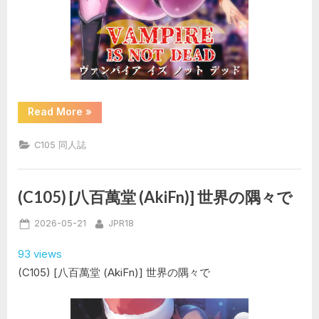
“(C105)
Read More
»
[ス
ー
パ
C105 同人誌
ー
ス
タ
ー
(よ
(C105) [八百萬堂 (AkiFn)] 世界の隅々で
ろ
ず)]
ヴ
Posted
By
2026-05-21
JPR18
ァ
on
ン
パ
93 views
イ
ア・
(C105) [八百萬堂 (AkiFn)] 世界の隅々で
イ
ズ・
ノ
ッ