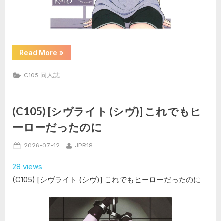
“(C105)
Read More
»
[J.S.Animation]
後
輩
C105 同人誌
M200
と
同
棲
生
(C105) [シヴライト (シヴ)] これでもヒ
活”
ーローだったのに
Posted
By
2026-07-12
JPR18
on
28 views
(C105) [シヴライト (シヴ)] これでもヒーローだったのに