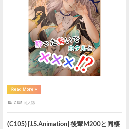
“(C105)
Read More
»
[SnowFlower
(み
ゆ
C105 同人誌
ら)]
酔
っ
た
勢
(C105) [J.S.Animation] 後輩M200と同棲
い