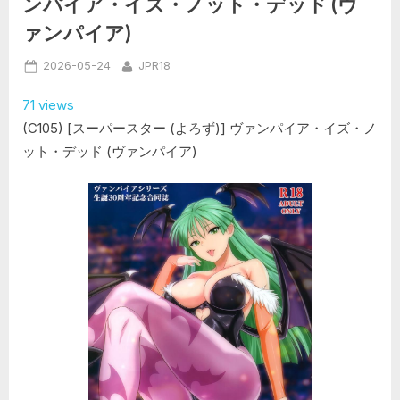
ンパイア・イズ・ノット・デッド (ヴ
淫
魔
ァンパイア)
陵
辱
編
Posted
By
2026-05-24
JPR18
(ヴ
ァ
on
ン
71 views
パ
イ
(C105) [スーパースター (よろず)] ヴァンパイア・イズ・ノ
ア)”
ット・デッド (ヴァンパイア)