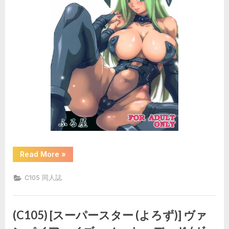
“(C105)
Read More
»
[ふ
る
屋
C105 同人誌
(TAKE)]
リ
サ
イ
ク
(C105) [スーパースター (よろず)] ヴァ
ル
BOX