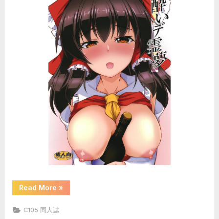
“(C105)
Read More
»
[有
言
実
C105 同人誌
行