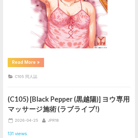
“(C105)
Read More
»
[幼
好
炉
C105 同人誌
(よ
ろ
ず)]
幼
好
(C105) [Black Pepper (黒越陽)] ヨウ専用
炉
の
マッサージ施術 (ラブライブ!)
だ
き
ま
Posted
By
2026-04-25
JPR18
く
ら
on
2024
131 views
冬