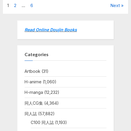
INITIAL
Posts
1
2
…
6
Next
準
備
号
navigation
(ブ
ル
ー
Read Online Doujin Books
ア
ー
カ
イ
ブ)”
Categories
Artbook
(31)
H-anime
(1,060)
H-manga
(12,232)
同人CG集
(4,364)
同人誌
(57,882)
C100 同人誌
(1,193)