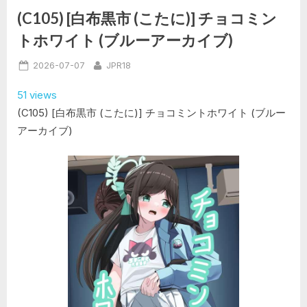
ヴ)]
こ
(C105) [白布黒市 (こたに)] チョコミン
れ
で
トホワイト (ブルーアーカイブ)
も
ヒ
ー
Posted
By
2026-07-07
JPR18
ロ
ー
on
だ
51 views
っ
た
(C105) [白布黒市 (こたに)] チョコミントホワイト (ブルー
の
に”
アーカイブ)