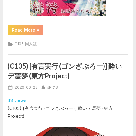
“(C105)
Read More
»
[緋
い
笑
C105 同人誌
撃
(山
本
和
枝)]
(C105) [有言実行 (ゴンざぶろー)] 酔い
緋
袴
デ霊夢 (東方Project)
総
集
編
Posted
By
2026-06-23
JPR18
其
之
on
弐”
48 views
(C105) [有言実行 (ゴンざぶろー)] 酔いデ霊夢 (東方
Project)