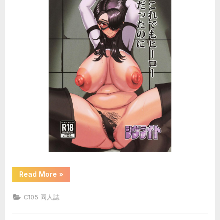
“(C105)
Read More
»
[シ
ヴ
ラ
C105 同人誌
イ
ト
(シ