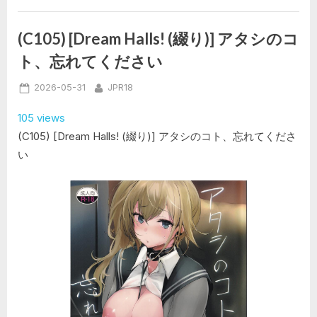
(ゴ
ン
ざ
ぶ
(C105) [Dream Halls! (綴り)] アタシのコ
ろ
ー)]
ト、忘れてください
酔
い
デ
Posted
By
2026-05-31
JPR18
霊
夢
on
(東
105 views
方
Project)”
(C105) [Dream Halls! (綴り)] アタシのコト、忘れてくださ
い