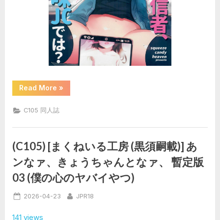
“(C105)
Read More
»
[squeezecandyheaven
(い
ち
C105 同人誌
は
や)]
こ
の
ド
(C105) [まくねいる工房 (黒須嗣載)] あ
ス
ケ
ンなァ、きょうちゃんとなァ、 暫定版
ベ
配
03 (僕の心のヤバイやつ)
信
者、
ク
Posted
By
2026-04-23
JPR18
ラ
ス
on
の
141 views
ド