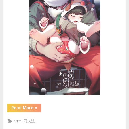
ト・
デ
ッ
ド
(ヴ
ァ
ン
パ
イ
ア)”
“(C105)
Read More
»
[八
百
萬
C105 同人誌
堂
(AkiFn)]