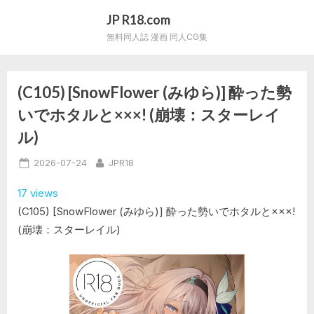
Skip
JP R18.com
to
無料同人誌 漫画 同人CG集
content
(C105) [SnowFlower (みゆら)] 酔った勢
Category:
いでホタルと×××! (崩壊：スターレイ
C105
ル)
同
Posted
By
2026-07-24
JPR18
on
人
17 views
誌
(C105) [SnowFlower (みゆら)] 酔った勢いでホタルと×××!
(崩壊：スターレイル)