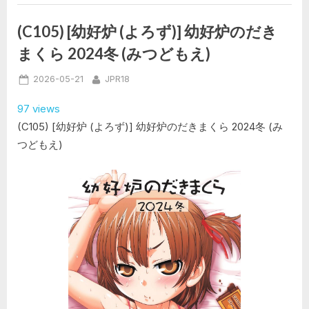
世
界
の
(C105) [幼好炉 (よろず)] 幼好炉のだき
隅々
で”
まくら 2024冬 (みつどもえ)
Posted
By
2026-05-21
JPR18
on
97 views
(C105) [幼好炉 (よろず)] 幼好炉のだきまくら 2024冬 (み
つどもえ)