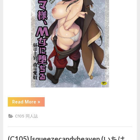
“(C105)
Read More
»
[電
脳
山
C105 同人誌
咲
組
(十
六
夜
(C105) [squeezecandyheaven (いちは