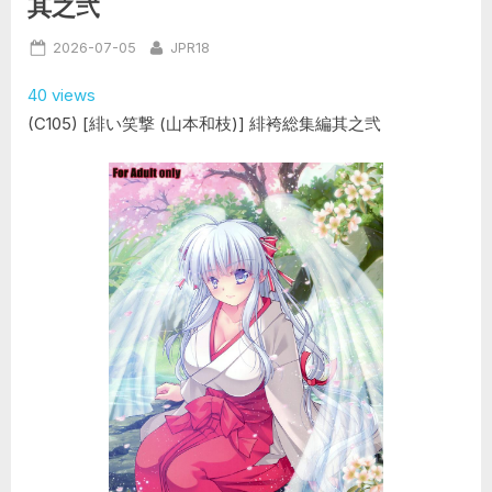
其之弐
と
Ｈ
な
Posted
By
2026-07-05
JPR18
ご
褒
on
美
40 views
(フ
レ
(C105) [緋い笑撃 (山本和枝)] 緋袴総集編其之弐
ー
ム
ア
ー
ム
ズ・
ガ
ー
ル)”