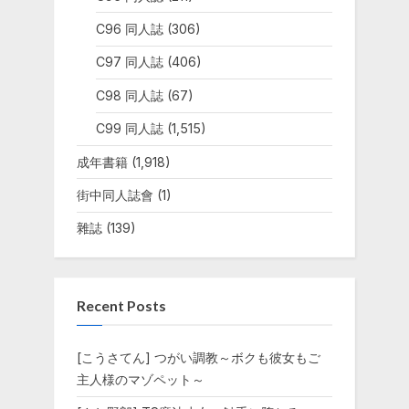
C96 同人誌
(306)
C97 同人誌
(406)
C98 同人誌
(67)
C99 同人誌
(1,515)
成年書籍
(1,918)
街中同人誌會
(1)
雜誌
(139)
Recent Posts
[こうさてん] つがい調教～ボクも彼女もご
主人様のマゾペット～