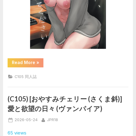
“(C105)
Read More
»
[Dream
Halls!
(綴
C105 同人誌
り)]
ア
タ
シ
の
(C105) [おやすみチェリー (さくま斜)]
コ
ト、
愛と欲望の日々 (ヴァンパイア)
忘
れ
て
Posted
By
2026-05-24
JPR18
く
だ
on
さ
65 views
い”