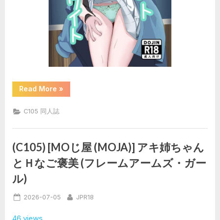
“(C105)
Read More
»
[白
布
黒
C105 同人誌
市
(こ
た
に)]
チ
(C105) [MOじ屋 (MOJA)] アキ姉ちゃん
ョ
コ
とＨなご褒美 (フレームアームズ・ガー
ミ
ン
ル)
ト
ホ
ワ
Posted
By
2026-07-05
JPR18
イ
ト
on
(ブ
46 views
ル