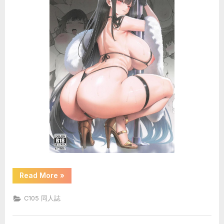
の
心
の
ヤ
バ
イ
や
つ)”
“(C105)
Read More
»
[O.N
Art
Works
C105 同人誌
(Oni-
noboru)]
Beyond
Blue