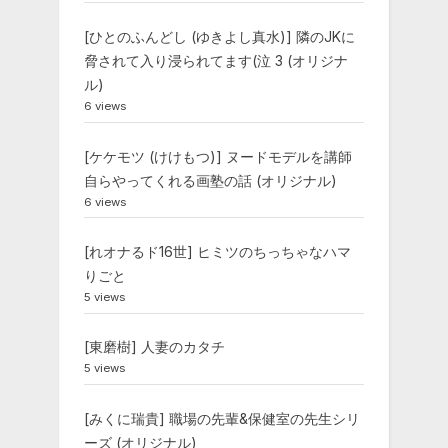
[ひとのふんどし (ゆきよし真水)] 隣のJKに
脅されて入り浸られてます(泣 3 (オリジナ
ル)
6 views
[ケケモツ (けけもつ)] ヌードモデルを講師
自らやってくれる画塾の話 (オリジナル)
6 views
[れオナるド16世] ヒミツのちっちゃなハマ
りごと
5 views
[東磨樹] 人妻のカタチ
5 views
[みくに瑞貴] 職場の先輩&保健室の先生シリ
ーズ (オリジナル)