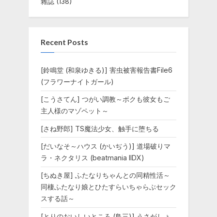
雜誌
(138)
Recent Posts
[鈴鳴堂 (和泉ゆきる)] 害虫被害報告書File6
(フラワーナイトガール)
[こうさてん] つがい調教～ボクも彼女もご
主人様のマゾペット～
[さね野郎] TS魔法少女、触手に堕ちる
[だいなそ～ハウス (かいぢう)] 道場破りマ
ラ・ネクタリス (beatmania IIDX)
[ちぬき屋] ふたなりちゃんとの同精性活～
同棲ふたなり娘とひたすらいちゃらぶセック
スする話～
[とりのおいしいところ (鳥三)] うさがしょ