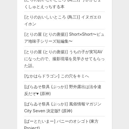
くしゅとえっちする本
[とりのおいしいところ (鳥三)] イヌガエロ
イホン
[とりの屋 (とりの唐揚)] Short×Short〜ピュ
ア地味子シリーズ短編集〜
[とりの屋 (とりの唐揚)] うちの子が実写AV
になったので、撮影現場を見学させてもらっ
た話。
[なかはらドラゴン] この穴をキミへ
[ぱらゐそ祭具 (ぷっか)] 野外露出は法令違
反だぞ♥ (原神)
[ぱらゐそ祭具 (ぷっか)] 風俗情報マガジン
City Seven 決定版!! (原神)
[ぱーとたいまー] バニーのオシゴト(東方
Project)