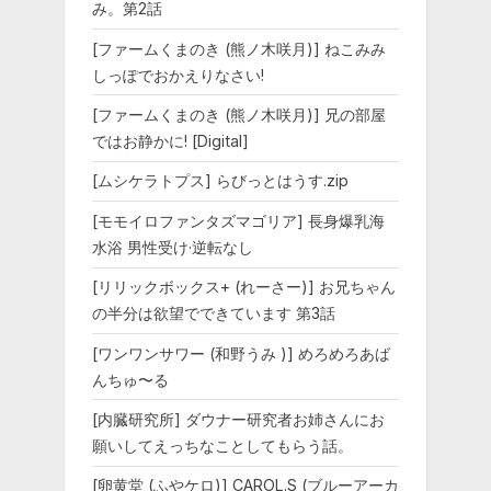
み。第2話
[ファームくまのき (熊ノ木咲月)] ねこみみ
しっぽでおかえりなさい!
[ファームくまのき (熊ノ木咲月)] 兄の部屋
ではお静かに! [Digital]
[ムシケラトプス] らびっとはうす.zip
[モモイロファンタズマゴリア] 長身爆乳海
水浴 男性受け·逆転なし
[リリックボックス+ (れーさー)] お兄ちゃん
の半分は欲望でできています 第3話
[ワンワンサワー (和野うみ )] めろめろあば
んちゅ〜る
[内臓研究所] ダウナー研究者お姉さんにお
願いしてえっちなことしてもらう話。
[卵黄堂 (ふやケロ)] CAROL.S (ブルーアーカ