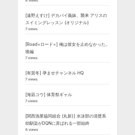
8 views
[遠野えすけ] デカパイ義妹、襲来 アリスの
スイミングレッスン (オリジナル)
7 views
[Road=ロード=] 俺は彼女を止めなかった。
後編
7 views
[有賀冬] 孕ませチャンネル HQ
7 views
[海凪コウ] 体育祭ギャル
7 views
[関西漁業協同組合 (丸新)] 水泳部の清楚系
幼馴染がDQNに弄ばれる一部始終
6 views