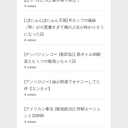
4 views
[ ぼにゅんぼにゅん天国] Kカップの義妹
（18）が小悪魔すぎて俺の人生が終わりそう
になった話
4 views
[デッパツシンコー (葱田塩)] 黒ギャル幼馴
染とヒミツの勉強シちゃう話
4 views
[アンソロジー] 妹が部屋でオナニーしてた
件【エンタメ】
4 views
[アメリカン拳法 (菊池政治)] 搾精エージェ
ント2069II
4 views