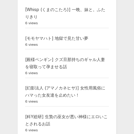
[Whisp (くまのこたろ)] 一晩、妹と。ふた
りきり
6 views
[モモヤマハト] 地獄で見た甘い夢
6 views
[殿様ペンギン] クズ旦那持ちのギャル人妻
を寝取って孕ませる話
6 views
[幻影法人 (アマノカネヒサ)] 女性用風俗に
ハマった女友達を止めたい！
6 views
[科Y総研] 生贄の巫女が悪い神様にエロいこ
とされるお話
6 views