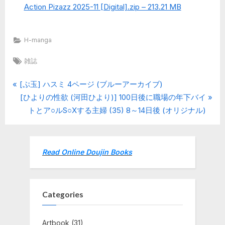
Action Pizazz 2025-11 [Digital].zip – 213.21 MB
H-manga
Tags:
雑誌
P
Post
[ぷ玉] ハスミ 4ページ (ブルーアーカイブ)
r
N
[ひよりの性欲 (河田ひより)] 100日後に職場の年下バイ
navigation
e
e
トとア○ルS○Xする主婦 (35) 8～14日後 (オリジナル)
v
x
i
t
o
P
Read Online Doujin Books
u
o
s
s
P
t
Categories
o
:
s
Artbook
(31)