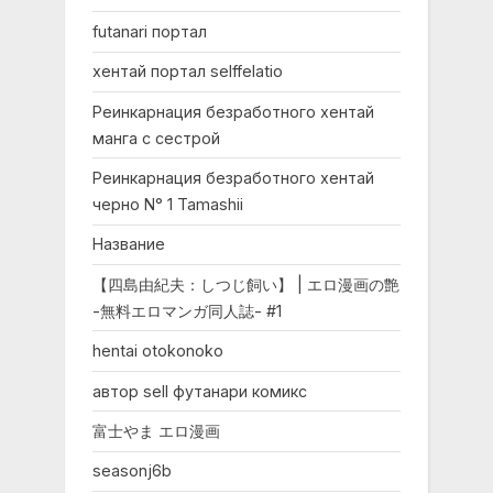
futanari портал
хентай портал selffelatio
Реинкарнация безработного хентай
манга с сестрой
Реинкарнация безработного хентай
черно N° 1 Tamashii
Название
【四島由紀夫：しつじ飼い】 | エロ漫画の艶
-無料エロマンガ同人誌- #1
hentai otokonoko
автор sell футанари комикс
富士やま エロ漫画
seasonj6b