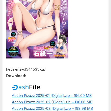
keyz-mz-dl544535-zp
Download:
Action Pizazz 2025-01 [Digital].zip – 196.09 MB
Action Pizazz 2025-02 [Digital].zip – 196.66 MB
Action Pizazz 2025-03 [Digital].zip – 198.98 MB