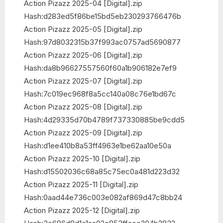
Action Pizazz 2025-04 [Digital].zip
Hash:d283ed5f86be15bd5eb230293766476b
Action Pizazz 2025-05 [Digital].zip
Hash:97d8032315b37f993ac0757ad5690877
Action Pizazz 2025-06 [Digital].zip
Hash:da8b96627557560f60a1b906182e7ef9
Action Pizazz 2025-07 [Digital].zip
Hash:7c019ec968f8a5cc140a08c76e1bd67c
Action Pizazz 2025-08 [Digital].zip
Hash:4d29335d70b4789f737330885be9cdd5
Action Pizazz 2025-09 [Digital].zip
Hash:d1ee410b8a53ff4963e1be62aa10e50a
Action Pizazz 2025-10 [Digital].zip
Hash:d15502036c68a85c75ec0a481d223d32
Action Pizazz 2025-11 [Digital].zip
Hash:0aad44e736c003e082af869d47c8bb24
Action Pizazz 2025-12 [Digital].zip