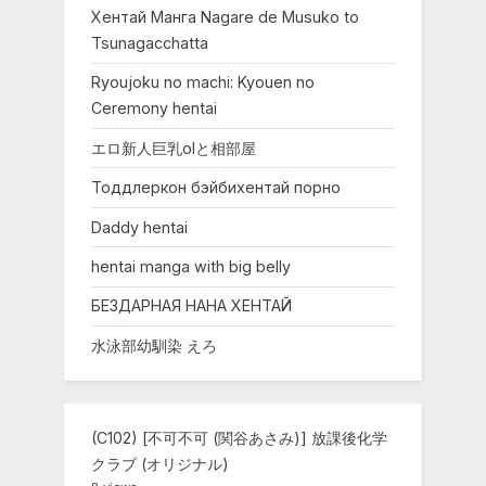
Хентай Манга Nagare de Musuko to
Tsunagacchatta
Ryoujoku no machi: Kyouen no
Ceremony hentai
エロ新人巨乳olと相部屋
Тоддлеркон бэйбихентай порно
Daddy hentai
hentai manga with big belly
БЕЗДАРНАЯ НАНА ХЕНТАЙ
水泳部幼馴染 えろ
(C102) [不可不可 (関谷あさみ)] 放課後化学
クラブ (オリジナル)