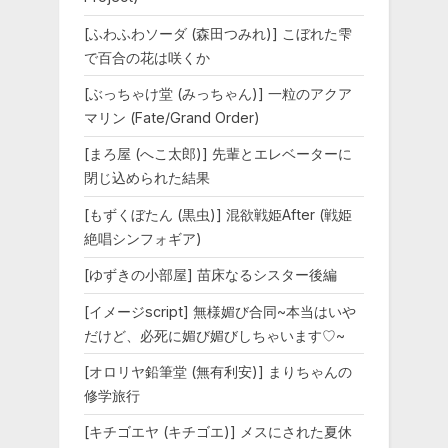
[ふわふわソーダ (森田つみれ)] こぼれた雫
で百合の花は咲くか
[ぶっちゃけ堂 (みっちゃん)] 一粒のアクア
マリン (Fate/Grand Order)
[まろ屋 (へこ太郎)] 先輩とエレベーターに
閉じ込められた結果
[もずくぼたん (黒虫)] 混欲戦姫After (戦姫
絶唱シンフォギア)
[ゆずきの小部屋] 苗床なるシスター後編
[イメージscript] 無様媚び合同~本当はいや
だけど、必死に媚び媚びしちゃいます♡~
[オロリヤ鉛筆堂 (無有利安)] まりちゃんの
修学旅行
[キチゴエヤ (キチゴエ)] メスにされた夏休