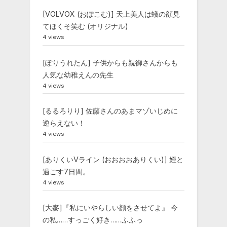
[VOLVOX (おぽこむ)] 天上美人は蟻の顔見
てほくそ笑む (オリジナル)
4 views
[ぽりうれたん] 子供からも親御さんからも
人気な幼稚えんの先生
4 views
[るるろりり] 佐藤さんのあまマゾいじめに
逆らえない！
4 views
[ありくいVライン (おおおおありくい)] 姪と
過ごす7日間。
4 views
[大麥]『私にいやらしい顔をさせてよ』 今
の私……すっごく好き……ふふっ